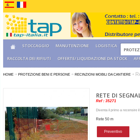
STOCCAGGIO
MANUTENZIONE
LOGISTICA
PROTEZI
RACCOLTA DEI RIFIUTI
OFFERTE/ LIQUIDAZIONE DA STOCK
AF
R
HOME
PROTEZIONE BENI E PERSONE
RECINZIONI MOBILI DA CANTIERE
RETE DI SEGNA
Ref : 35271
Diventa il primo a recensire i
Rete 50 m
Preventivo