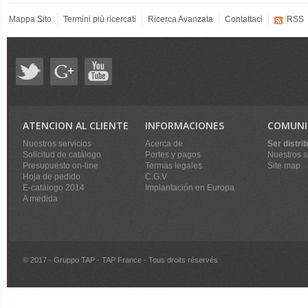
Mappa Sito
Termini più ricercati
Ricerca Avanzata
Contattaci
RSS
ATENCION AL CLIENTE
INFORMACIONES
COMUNI
Nuestros servicios
Acerca de
Ser distri
Solicitud de catálogo
Portes y pagos
Nuestros s
Presupuesto on-line
Termas legales
Site map
Hoja de pedido
C.G.V
E-catálogo 2014
Implantación en Europa
A medida
© 2017 - Gruppo TAP - TAP France - Tous droits réservés