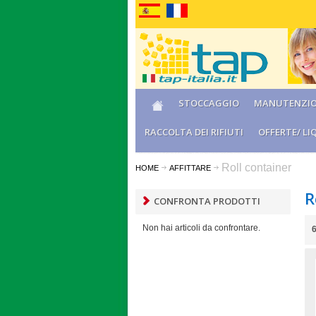
STOCCAGGIO
MANUTENZI
RACCOLTA DEI RIFIUTI
OFFERTE/ LI
Roll container
HOME
AFFITTARE
R
CONFRONTA PRODOTTI
Non hai articoli da confrontare.
6