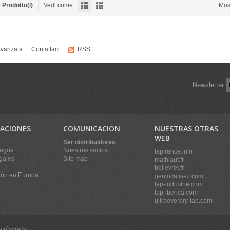
 Prodotto(i)
Vedi come:
Mos
Avanzata
Contattaci
RSS
Newsletter
ACIONES
COMUNICACION
NUESTRAS OTRAS
WEB
Ser distribuidores
pagos
Nuestros socios
tapfrance.info
gales
Site map
mathiaut.fr
bellevret.fr
ión en Europa
geolocalisez.com
tap-industrie.com
tap-iberica.com
ultraeverdry-tap.com
s réservés