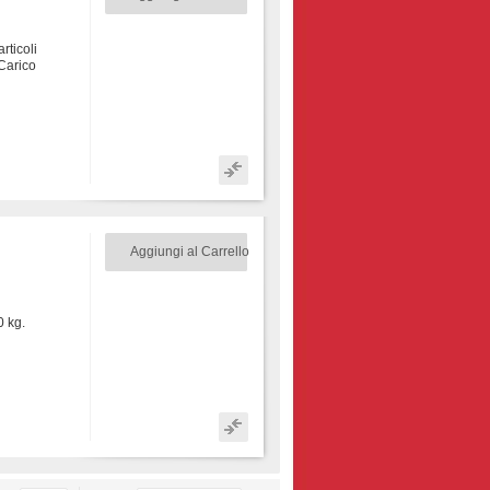
rticoli
Carico
Aggiungi al Carrello
 kg.