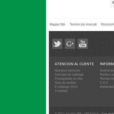
6
Mappa Sito
Termini più ricercati
Ricerca 
ATENCION AL CLIENTE
INFORM
Nuestros servicios
Acerca de
Solicitud de catálogo
Portes y 
Presupuesto on-line
Termas le
Hoja de pedido
C.G.V
E-catálogo 2014
Implantac
A medida
© 2017 - Gruppo TAP - TAP France - Tous droit