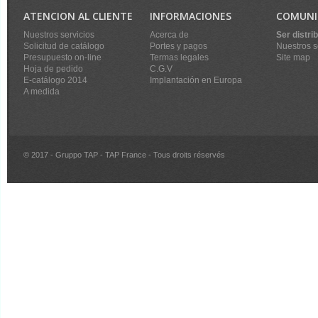
ATENCION AL CLIENTE
INFORMACIONES
COMUNI
Nuestros servicios
Acerca de
Ser distri
Solicitud de catálogo
Portes y pagos
Nuestros s
Presupuesto on-line
Termas legales
Site map
Hoja de pedido
C.G.V
E-catálogo 2014
Implantación en Europa
A medida
© 2017 - Gruppo TAP - TAP France - Tous droits réservés