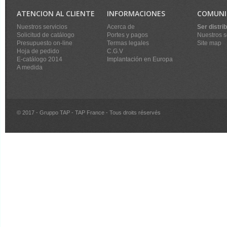
ATENCION AL CLIENTE
INFORMACIONES
COMUNI
Nuestros servicios
Acerca de
Ser distri
Solicitud de catálogo
Portes y pagos
Nuestros s
Presupuesto on-line
Termas legales
Site map
Hoja de pedido
C.G.V
E-catálogo 2014
Implantación en Europa
A medida
© 2017 - Gruppo TAP - TAP France - Tous droits réservés